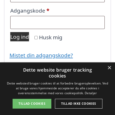
Påkrævet
Adgangskode
*
Log ind
Husk mig
Mistet din adgangskode?
×
Dette website bruger tracking
cookies
Dette websted bruger cookies til at forbedre brugeroplevelsen. Ved
at bruge vores hjemmeside accepterer du alle cookies i
overensstemmelse med vores cookiepolitik.
Detaljer
Copyright 2026 - Pilanto Aps
TILLAD COOKIES
TILLAD IKKE COOKIES
Forside
Om / kontakt
Blog
Sitemap
Betingelser