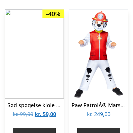
-40%
Sød spøgelse kjole str. 92-104
Paw PatrolÂ® Marshall kostume til børn
Den
Den
kr.
99,00
kr.
59,00
kr.
249,00
oprindelige
aktuelle
pris
pris