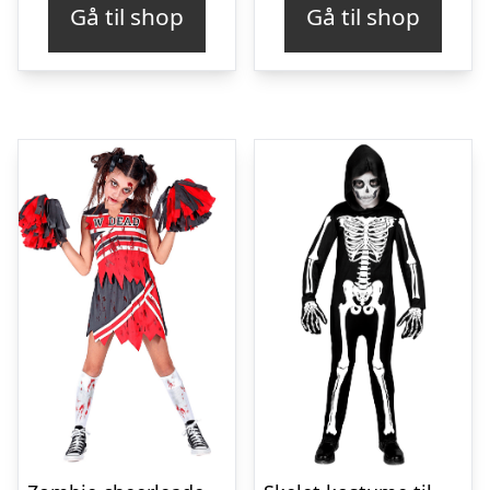
Gå til shop
Gå til shop
var:
er:
kr. 99,00.
kr. 59,00.