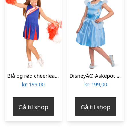
Blå og rød cheerleader kostume til børn
DisneyÂ® Askepot kostume til børn
kr.
199,00
kr.
199,00
Gå til shop
Gå til shop