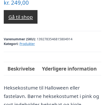
kr.
249,00
Gå til shop
Varenummer (SKU):
1392783546815804914
Kategori:
Produkter
Beskrivelse
Yderligere information
Heksekostume til Halloween eller
fastelavn. Børne heksekostumet i pink og
sort indeholder heksehat og kjole.