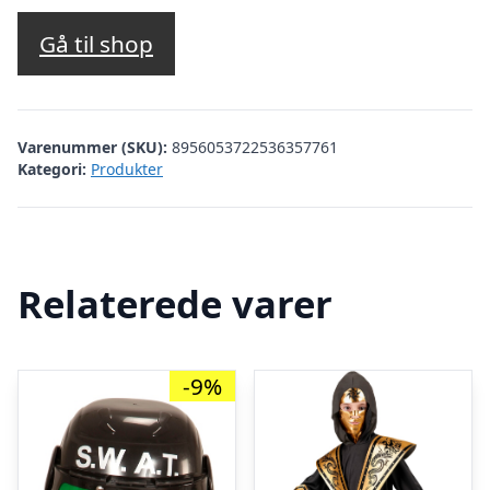
Gå til shop
Varenummer (SKU):
8956053722536357761
Kategori:
Produkter
Relaterede varer
-9%