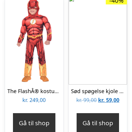
-40%
The FlashÂ® kostume til børn
Sød spøgelse kjole str. 92-104
Den
Den
kr.
249,00
kr.
99,00
kr.
59,00
oprindelige
aktue
pris
pris
Gå til shop
Gå til shop
var:
er: